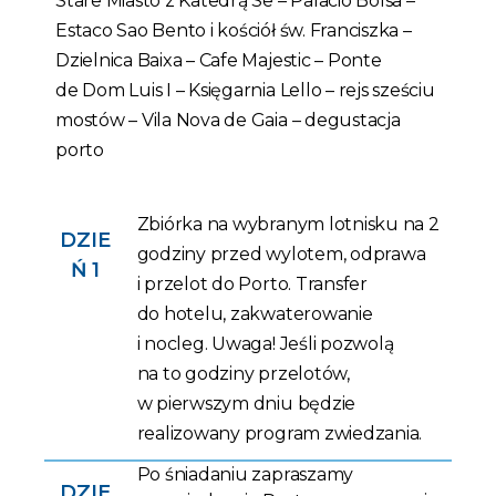
Stare Miasto z Katedrą Se – Palacio Bolsa –
Estaco Sao Bento i kościół św. Franciszka –
Dzielnica Baixa – Cafe Majestic – Ponte
de Dom Luis I – Księgarnia Lello – rejs sześciu
mostów – Vila Nova de Gaia – degustacja
porto
Zbiórka na wybranym lotnisku na 2
DZIE
godziny przed wylotem, odprawa
Ń 1
i przelot do Porto. Transfer
do hotelu, zakwaterowanie
i nocleg. Uwaga! Jeśli pozwolą
na to godziny przelotów,
w pierwszym dniu będzie
realizowany program zwiedzania.
Po śniadaniu zapraszamy
DZIE