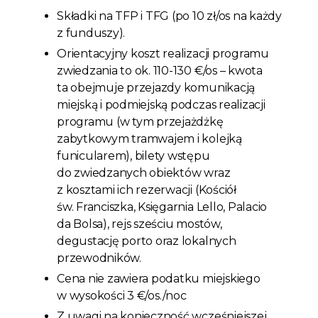
Składki na TFP i TFG (po 10 zł/os na każdy
z funduszy).
Orientacyjny koszt realizacji programu
zwiedzania to ok. 110-130 €/os – kwota
ta obejmuje przejazdy komunikacją
miejską i podmiejską podczas realizacji
programu (w tym przejażdżkę
zabytkowym tramwajem i kolejką
funicularem), bilety wstępu
do zwiedzanych obiektów wraz
z kosztami ich rezerwacji (Kościół
św. Franciszka, Księgarnia Lello, Palacio
da Bolsa), rejs sześciu mostów,
degustację porto oraz lokalnych
przewodników.
Cena nie zawiera podatku miejskiego
w wysokości 3 €/os./noc
Z uwagi na konieczność wcześniejszej