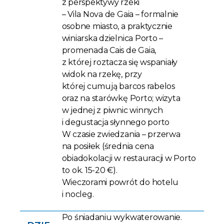
z perspektywy rzeki
– Vila Nova de Gaia – formalnie
osobne miasto, a praktycznie
winiarska dzielnica Porto –
promenada Cais de Gaia,
z której roztacza się wspaniały
widok na rzekę, przy
której cumują barcos rabelos
oraz na starówkę Porto; wizyta
w jednej z piwnic winnych
i degustacja słynnego porto
W czasie zwiedzania – przerwa
na posiłek (średnia cena
obiadokolacji w restauracji w Porto
to ok. 15-20 €).
Wieczorami powrót do hotelu
i nocleg.
Po śniadaniu wykwaterowanie.