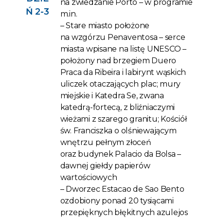
na zwiedzanie Porto – w programie
Ń 2-3
m.in.
– Stare miasto położone
na wzgórzu Penaventosa – serce
miasta wpisane na listę UNESCO –
położony nad brzegiem Duero
Praca da Ribeira i labirynt wąskich
uliczek otaczających plac; mury
miejskie i Katedra Se, zwana
katedrą-fortecą, z bliźniaczymi
wieżami z szarego granitu; Kościół
św. Franciszka o olśniewającym
wnętrzu pełnym złoceń
oraz budynek Palacio da Bolsa –
dawnej giełdy papierów
wartościowych
– Dworzec Estacao de Sao Bento
ozdobiony ponad 20 tysiącami
przepięknych błękitnych azulejos