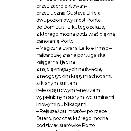
przez zaprojektowany
przez ucznia Gustava Eiffela,
dwupoziomowy most Ponte
de Dom Luis I z kutego żelaza,
z którego można podziwiać piękną
panoramę Porto
– Magiczna Livraria Lello e Irmao –
najbardziej znana portugalska
księgarnia i jedna
z najpiękniejszych na świecie,
z neogotyckim krętymi schodami,
szklanymi sufitami
i wielopiętrowym wnętrzem
wypełnionym starymi woluminami
i nowymi publikacjami
– Rejs sześciu mostów po rzece
Duero, podczas którego można
podziwiać starówkę Porto