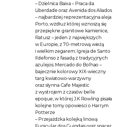
– Dzielnica Baixa – Praca da
Liberdade oraz Avenida dos Aliados
– najbardziej reprezentacyjna aleja
Porto, wzdłuż której wznoszą się
przepiękne granitowe kamienice,
Ratusz – jeden z największych
w Europie, z 70-metrową wieżą
i wielkim zegarem; Igreja de Santo
Ildefonso z fasadą z tradycyjnych
azulejos; Mercado do Bolhao –
bajecznie kolorowy XIX-wieczny
targ kwiatowo-warzywny
oraz słynna Cafe Majestic
z wystrojem z czasów belle
epoque, w której J.K Rowling pisała
kolejne tomy opowieści o Harrym
Potterze
– Przejażdżka kolejką linową
Funicular dos Guindais oraz spacer