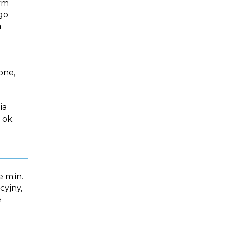
wym
go
a
one,
ia
 ok.
 m.in.
cyjny,
e