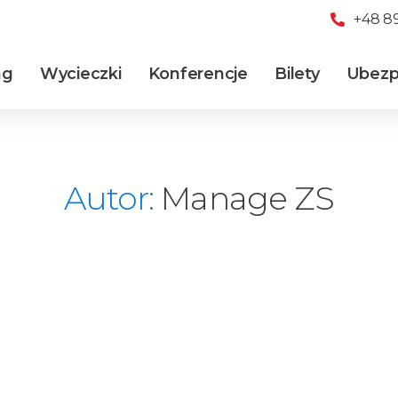
+48 89
ng
Wycieczki
Konferencje
Bilety
Ubezp
Autor:
Manage ZS
WYCIECZKI DLA FIRM
WŁOCHY – MEDIOLAN – 3 dni