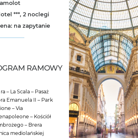
amolot
otel ***, 2 noclegi
ena: na zapytanie
OGRAM RAMOWY
ra – La Scala – Pasaż
ra Emanuela II – Park
one – Via
napoleone – Kościół
mbrożego – Brera
lnica mediolańskiej