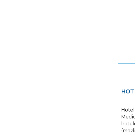
HOT
Hotel
Medio
hotel
(możl