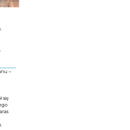
.
y
anu –
 się
ego
aras
k