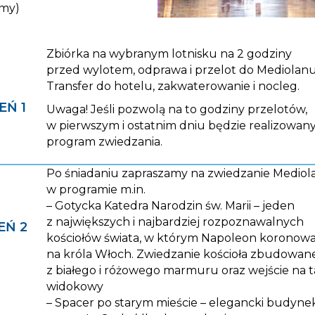
my)
Zbiórka na wybranym lotnisku na 2 godziny
przed wylotem, odprawa i przelot do Mediolanu
Transfer do hotelu, zakwaterowanie i nocleg.
EŃ 1
Uwaga! Jeśli pozwolą na to godziny przelotów,
w pierwszym i ostatnim dniu będzie realizowan
program zwiedzania.
Po śniadaniu zapraszamy na zwiedzanie Mediol
w programie m.in.
– Gotycka Katedra Narodzin św. Marii – jeden
z największych i najbardziej rozpoznawalnych
EŃ 2
kościołów świata, w którym Napoleon koronował
na króla Włoch. Zwiedzanie kościoła zbudowan
z białego i różowego marmuru oraz wejście na t
widokowy
– Spacer po starym mieście – elegancki budyne