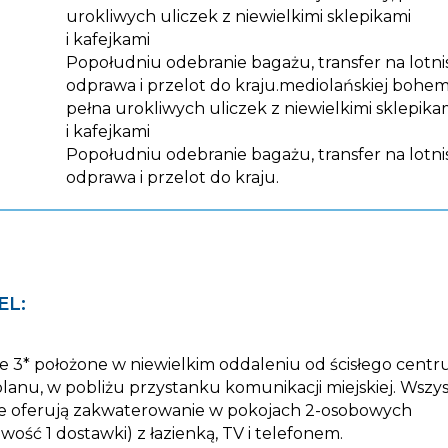
urokliwych uliczek z niewielkimi sklepikami
i kafejkami
Popołudniu odebranie bagażu, transfer na lotni
odprawa i przelot do kraju.mediolańskiej bohem
pełna urokliwych uliczek z niewielkimi sklepika
i kafejkami
Popołudniu odebranie bagażu, transfer na lotni
odprawa i przelot do kraju.
EL:
e 3* położone w niewielkim oddaleniu od ścisłego cent
lanu, w pobliżu przystanku komunikacji miejskiej. Wszys
e oferują zakwaterowanie w pokojach 2-osobowych
iwość 1 dostawki) z łazienką, TV i telefonem.