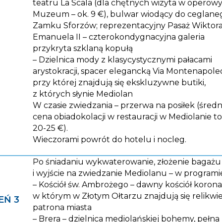
teatru La Scala (dla chętnych wizyta w opero
Muzeum – ok. 9 €), bulwar wiodący do ceglane
Zamku Sforzów; reprezentacyjny Pasaż Wiktor
Emanuela II – czterokondygnacyjna galeria
przykryta szklaną kopułą
– Dzielnica mody z klasycystycznymi pałacami
arystokracji, spacer elegancką Via Montenapole
przy której znajdują się ekskluzywne butiki,
z których słynie Mediolan
W czasie zwiedzania – przerwa na posiłek (średn
cena obiadokolacji w restauracji w Mediolanie to
20-25 €).
Wieczorami powrót do hotelu i nocleg.
Po śniadaniu wykwaterowanie, złożenie bagażu
i wyjście na zwiedzanie Mediolanu – w programie
– Kościół św. Ambrożego – dawny kościół korona
w którym w Złotym Ołtarzu znajdują się relikwi
EŃ 3
patrona miasta
– Brera – dzielnica mediolańskiej bohemy, pełna