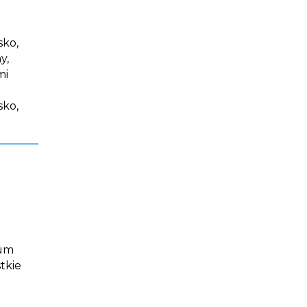
sko,
y,
mi
sko,
rum
tkie