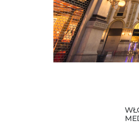
WŁO
MED