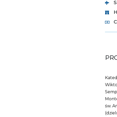
S
H
C
PR
Kated
Wikto
Sempi
Monte
św. A
(dzie